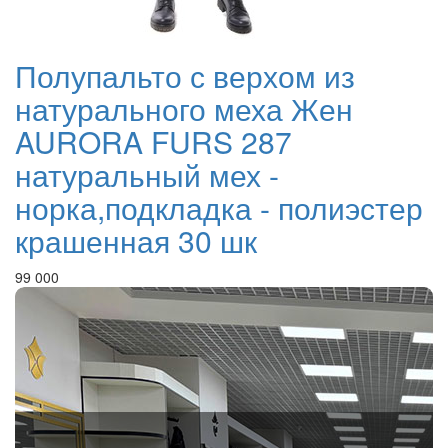
Полупальто с верхом из
натурального меха Жен
AURORA FURS 287
натуральный мех -
норка,подкладка - полиэстер
крашенная 30 шк
99 000