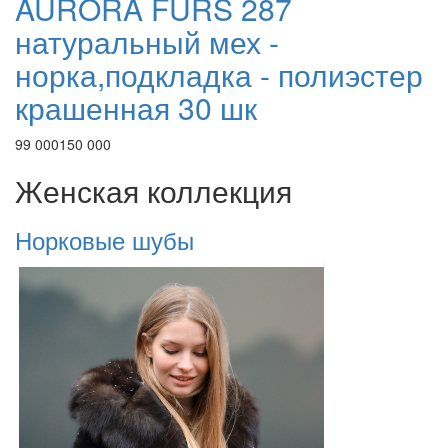
AURORA FURS 287
натуральный мех -
норка,подкладка - полиэстер
крашенная 30 шк
99 000
150 000
Женская коллекция
Норковые шубы