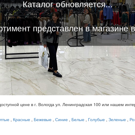
Каталог обновляется...
тимент представлен в магазине 
доступной цене в г. Вологда ул. Ленинградская 100 или нашем инте
лтые
,
Красные
,
Бежевые
,
Синие
,
Белые
,
Голубые
,
Зеленые
,
Ро