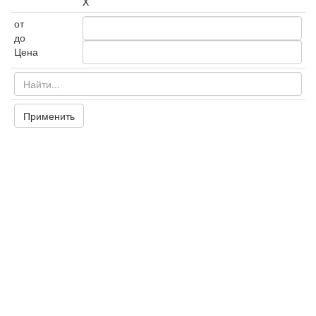
X
от
до
Цена
Применить