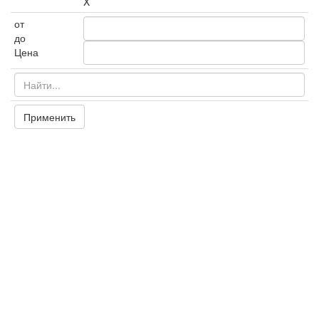
X
от
до
Цена
Применить