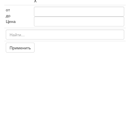
X
от
до
Цена
Применить