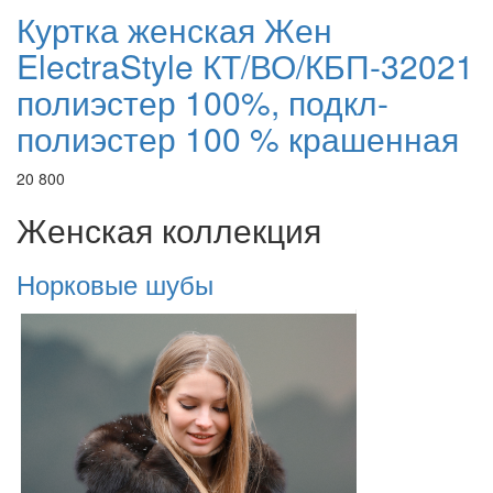
Куртка женская Жен
ElectraStyle КТ/ВО/КБП-32021
полиэстер 100%, подкл-
полиэстер 100 % крашенная
20 800
Женская коллекция
Норковые шубы