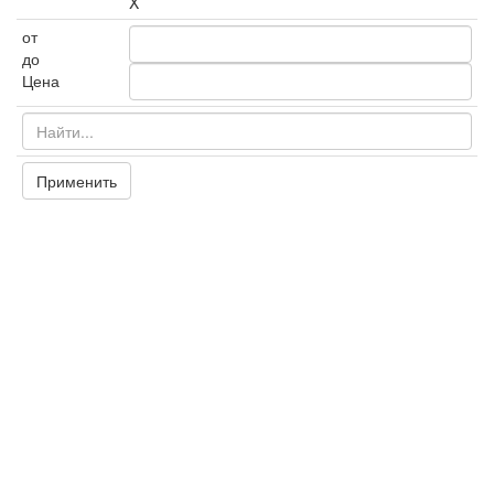
X
от
до
Цена
Применить