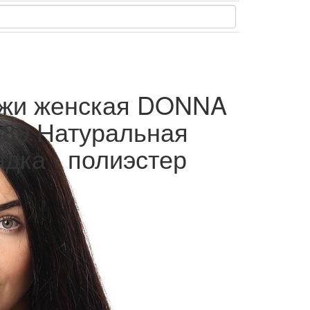
кожи женская DONNA
80 Натуральная
адка - полиэстер