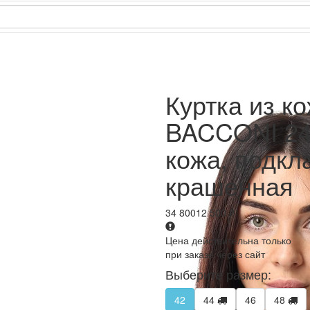
Куртка из 
BACCONI 24
кожа, подкл
крашенная
34 800
12 500
₽
Цена действительна только
при заказе через сайт
Выберите размер:
42
44
46
48