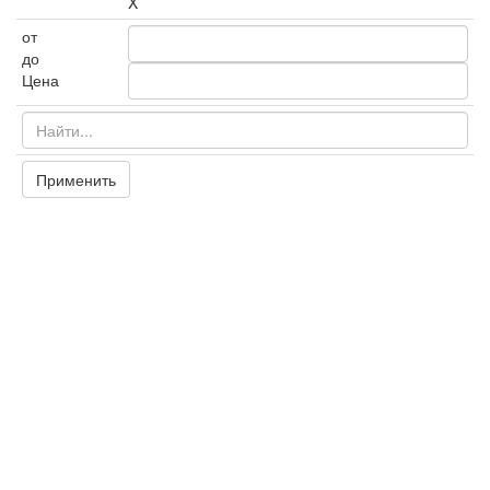
X
от
до
Цена
Применить