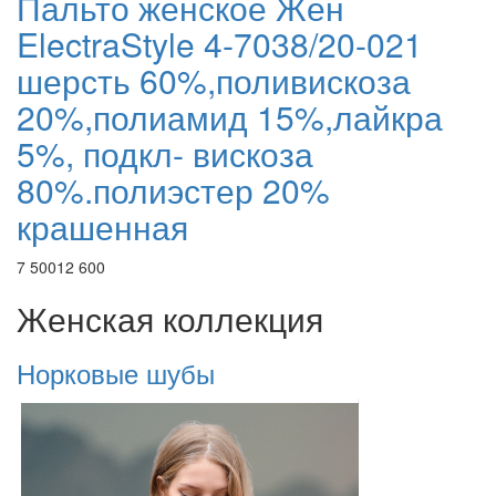
Пальто женское Жен
ElectraStyle 4-7038/20-021
шерсть 60%,поливискоза
20%,полиамид 15%,лайкра
5%, подкл- вискоза
80%.полиэстер 20%
крашенная
7 500
12 600
Женская коллекция
Норковые шубы