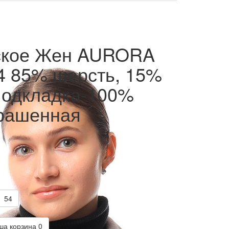
ское Жен AURORA
4 85% шерсть, 15%
подкладка-100%
крашенная
54
а корзина
0