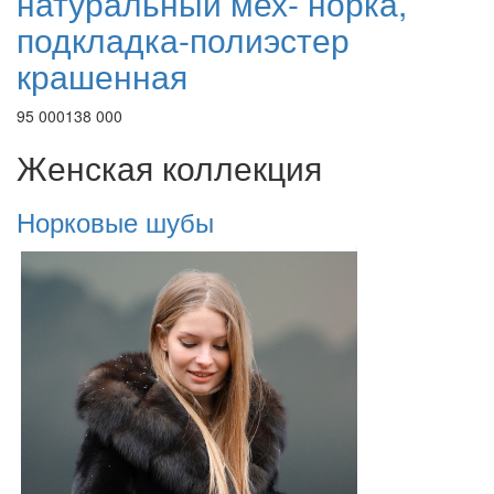
натуральный мех- норка,
подкладка-полиэстер
крашенная
95 000
138 000
Женская коллекция
Норковые шубы