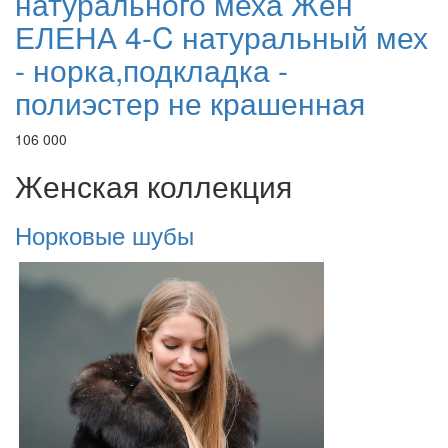
натурального меха Жен
ЕЛЕНА 4-C натуральный мех
- норка,подкладка -
полиэстер не крашенная
106 000
Женская коллекция
Норковые шубы