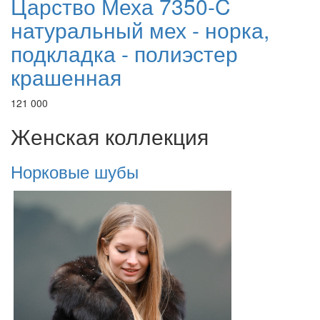
Царство Меха 7350-C
натуральный мех - норка,
подкладка - полиэстер
крашенная
121 000
Женская коллекция
Норковые шубы