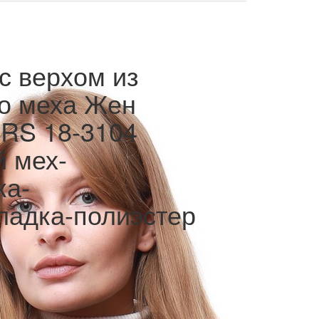
с верхом из
го меха Жен
RS 18-3104
 мех-
ка-
ладка-полиэстер