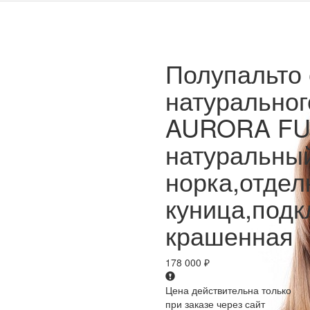
Полупальто 
натурально
AURORA FU
натуральный
норка,отдел
куница,подк
крашенная
178 000
₽
Цена действительна только
при заказе через сайт